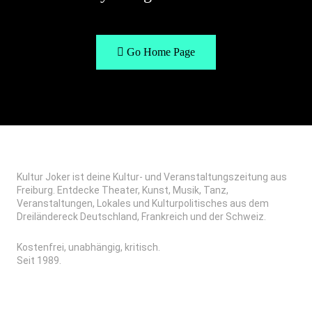
Go Home Page
Kultur Joker ist deine Kultur- und Veranstaltungszeitung aus
Freiburg. Entdecke Theater, Kunst, Musik, Tanz,
Veranstaltungen, Lokales und Kulturpolitisches aus dem
Dreiländereck Deutschland, Frankreich und der Schweiz.
Kostenfrei, unabhängig, kritisch.
Seit 1989.