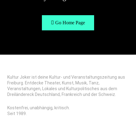
Go Home Page
Kultur Joker ist deine Kultur- und Veranstaltungszeitung aus
Freiburg. Entdecke Theater, Kunst, Musik, Tanz,
Veranstaltungen, Lokales und Kulturpolitisches aus dem
Dreiländereck Deutschland, Frankreich und der Schweiz.
Kostenfrei, unabhängig, kritisch.
Seit 1989.