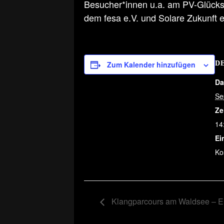
Besucher*innen u.a. am PV-Glücksr
dem fesa e.V. und Solare Zukunft e
Zum Kalender hinzufügen
D
Da
Se
Ze
14
Ein
Ko
Klangparcours am Waldsee – En