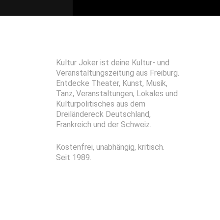
Kultur Joker ist deine Kultur- und
Veranstaltungszeitung aus Freiburg.
Entdecke Theater, Kunst, Musik,
Tanz, Veranstaltungen, Lokales und
Kulturpolitisches aus dem
Dreiländereck Deutschland,
Frankreich und der Schweiz.
Kostenfrei, unabhängig, kritisch.
Seit 1989.