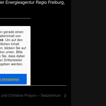
der Energieagentur Regio Freiburg,
en gerade einen
alterinhalt von
rd
. Um auf den
tlichen Inhalt
n, klicken Sie auf
ton unten. Bitte
 Sie, dass dabei
n Drittanbieter
egeben werden.
t entsperren
 Informationen
r und Christine Prayon – Testzentrum