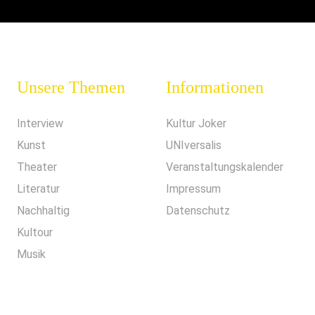
Unsere Themen
Informationen
Interview
Kultur Joker
Kunst
UNIversalis
Theater
Veranstaltungskalender
Literatur
Impressum
Nachhaltig
Datenschutz
Kultour
Musik