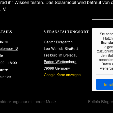
ad ihr Wissen testen. Das Solarmobil wird betreut von 
. V.
ETAILS
VERANSTALTUNGSORT
Sie seh
Platzh
tum:
Ganter Biergarten
Standa
eigen
ptember 12
Leo-Wohleb-Straße 4
zuzugreife
Freiburg im Breisgau
,
den But
it:
beachten
Baden-Württemberg
:00 - 18:00
Daten a
79098
Germany
weiterg
tritt:
Google Karte anzeigen
stenlos
Inhal
Weitere
tdeckungstour mit neuer Musik
Felicia Binge