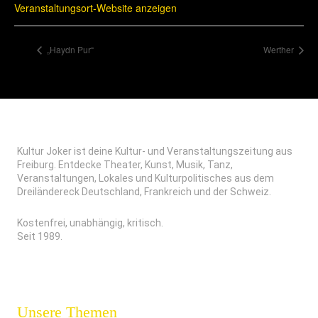
Veranstaltungsort-Website anzeigen
„Haydn Pur“
Werther
Kultur Joker ist deine Kultur- und Veranstaltungszeitung aus
Freiburg. Entdecke Theater, Kunst, Musik, Tanz,
Veranstaltungen, Lokales und Kulturpolitisches aus dem
Dreiländereck Deutschland, Frankreich und der Schweiz.
Kostenfrei, unabhängig, kritisch.
Seit 1989.
Unsere Themen