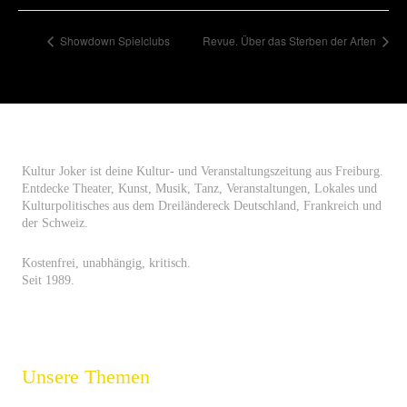
Showdown Spielclubs
Revue. Über das Sterben der Arten
Kultur Joker ist deine Kultur- und Veranstaltungszeitung aus Freiburg.
Entdecke Theater, Kunst, Musik, Tanz, Veranstaltungen, Lokales und
Kulturpolitisches aus dem Dreiländereck Deutschland, Frankreich und
der Schweiz.
Kostenfrei, unabhängig, kritisch.
Seit 1989.
Unsere Themen