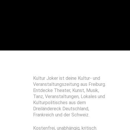
Kultur Joker ist deine Kultur- und
Veranstaltungszeitung aus Freiburg.
Entdecke Theater, Kunst, Musik,
Tanz, Veranstaltungen, Lokales und
Kulturpolitisches aus dem
Dreiländereck Deutschland,
Frankreich und der Schweiz.
Kostenfrei, unabhängig, kritisch.