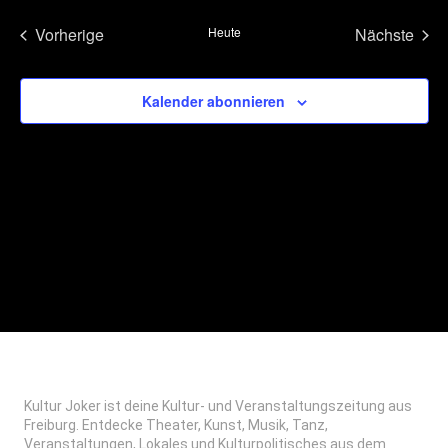
Suche
Nav
wählen.
Vorherige
Heute
Nächste
und
Veranstaltungen
Veransta
Ansicht
Kalender abonnieren
Naviga
Kultur Joker ist deine Kultur- und Veranstaltungszeitung aus
Freiburg. Entdecke Theater, Kunst, Musik, Tanz,
Veranstaltungen, Lokales und Kulturpolitisches aus dem