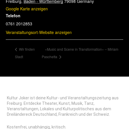
Freiburg
,
Baden - Württemberg
79098
Germany
Google Karte anzeigen
Telefon
0761 2012853
Veranstaltungsort-Website anzeigen
Wir finden
«Music and Scene in Transformation» – Miriam
Stadt
Paschetta
Kultur Joker ist deine Kultur- und Veranstaltungszeitung aus
Freiburg. Entdecke Theater, Kunst, Musik, Tanz,
Veranstaltungen, Lokales und Kulturpolitisches aus dem
Dreiländereck Deutschland, Frankreich und der Schweiz.
Kostenfrei, unabhängig, kritisch.