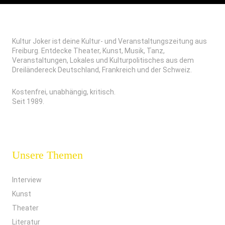
Kultur Joker ist deine Kultur- und Veranstaltungszeitung aus
Freiburg. Entdecke Theater, Kunst, Musik, Tanz,
Veranstaltungen, Lokales und Kulturpolitisches aus dem
Dreiländereck Deutschland, Frankreich und der Schweiz.
Kostenfrei, unabhängig, kritisch.
Seit 1989.
Unsere Themen
Interview
Kunst
Theater
Literatur