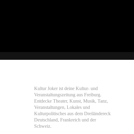
Kultur Joker ist deine Kultur- und
Veranstaltungszeitung aus Freiburg.
Entdecke Theater, Kunst, Musik, Tanz,
Veranstaltungen, Lokales und
Kulturpolitisches aus dem Dreiländereck
Deutschland, Frankreich und der
Schweiz.