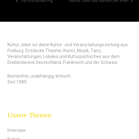
The Enchanted Pig
Revue. Über das Sterben der Arten
Kultur Joker ist deine Kultur- und Veranstaltungszeitung aus
Freiburg. Entdecke Theater, Kunst, Musik, Tanz,
Veranstaltungen, Lokales und Kulturpolitisches aus dem
Dreiländereck Deutschland, Frankreich und der Schweiz.
Kostenfrei, unabhängig, kritisch.
Seit 1989.
Unsere Themen
Interview