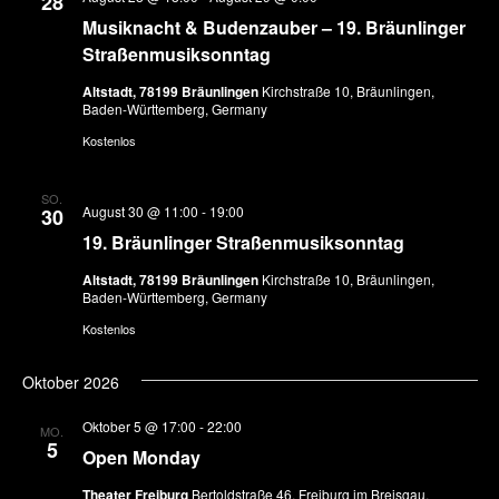
Ansicht
28
Musiknacht & Budenzauber – 19. Bräunlinger
Naviga
Straßenmusiksonntag
Altstadt, 78199 Bräunlingen
Kirchstraße 10, Bräunlingen,
Baden-Württemberg, Germany
Kostenlos
SO.
August 30 @ 11:00
-
19:00
30
19. Bräunlinger Straßenmusiksonntag
Altstadt, 78199 Bräunlingen
Kirchstraße 10, Bräunlingen,
Baden-Württemberg, Germany
Kostenlos
Oktober 2026
Oktober 5 @ 17:00
-
22:00
MO.
5
Open Monday
Theater Freiburg
Bertoldstraße 46, Freiburg im Breisgau,