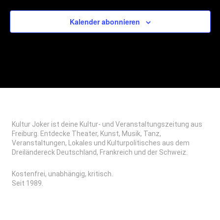
Kalender abonnieren
Kultur Joker ist deine Kultur- und Veranstaltungszeitung aus
Freiburg. Entdecke Theater, Kunst, Musik, Tanz,
Veranstaltungen, Lokales und Kulturpolitisches aus dem
Dreiländereck Deutschland, Frankreich und der Schweiz.
Kostenfrei, unabhängig, kritisch.
Seit 1989.