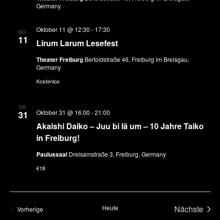
Germany
Oktober 11 @ 12:30
-
17:30
SO.
11
Lirum Larum Lesefest
Theater Freiburg
Bertoldstraße 46, Freiburg im Breisgau,
Germany
Kostenlos
SA.
Oktober 31 @ 16:00
-
21:00
31
Akaishi Daiko – Juu bi lä um – 10 Jahre Taiko
in Freiburg!
Paulussaal
Dreisamstraße 3, Freiburg, Germany
€18
Heute
Nächste
Veranstaltungen
Vorherige
Veransta