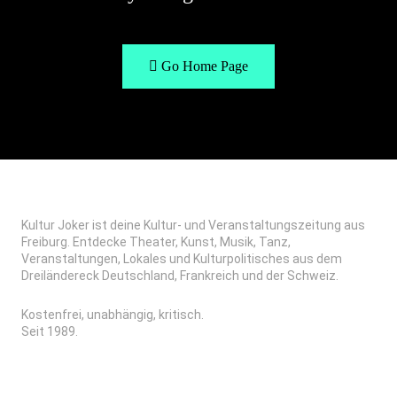
Go Home Page
Kultur Joker ist deine Kultur- und Veranstaltungszeitung aus
Freiburg. Entdecke Theater, Kunst, Musik, Tanz,
Veranstaltungen, Lokales und Kulturpolitisches aus dem
Dreiländereck Deutschland, Frankreich und der Schweiz.
Kostenfrei, unabhängig, kritisch.
Seit 1989.