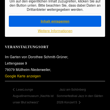
Um auf den eigentlichen Inhalt zuzugreifen, klicken Sie auf
den Button unten. Bitte beachten Sie, dass dabei Daten an
Drittanbieter weitergegeben werden.
Inhalt entsperren
Weitere Informationen
VERANSTALTUNGSORT
Im Garten von Dorothee Schmitt-Grüner,
Lettengasse 9
79379 Müllheim-Niederweiler
,
Google Karte anzeigen
LeseLounge
Jazz am Schönberg
Augustinermuseum „Nachts ist
Sommerfestival Jazz in den Gärten
unser Blut schwarz“
2026 Konzert 5