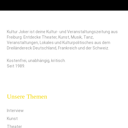
Kultur Joker ist deine Kultur- und Veranstaltungszeitung aus
Freiburg. Entdecke Theater, Kunst, Musik, Tanz,
Veranstaltungen, Lokales und Kulturpolitisches aus dem
Dreiländereck Deutschland, Frankreich und der Schweiz.
Kostenfrei, unabhängig, kritisch.
Seit 1989.
Unsere Themen
Interview
Kunst
Theater