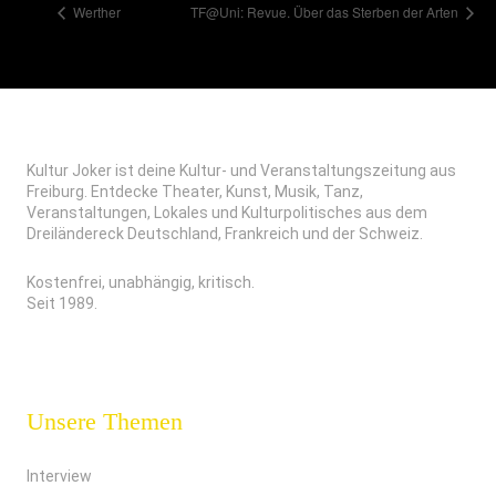
Werther
TF@Uni: Revue. Über das Sterben der Arten
Kultur Joker ist deine Kultur- und Veranstaltungszeitung aus
Freiburg. Entdecke Theater, Kunst, Musik, Tanz,
Veranstaltungen, Lokales und Kulturpolitisches aus dem
Dreiländereck Deutschland, Frankreich und der Schweiz.
Kostenfrei, unabhängig, kritisch.
Seit 1989.
Unsere Themen
Interview