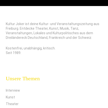
Kultur Joker ist deine Kultur- und Veranstaltungszeitung aus
Freiburg. Entdecke Theater, Kunst, Musik, Tanz,
Veranstaltungen, Lokales und Kulturpolitisches aus dem
Dreiländereck Deutschland, Frankreich und der Schweiz.
Kostenfrei, unabhängig, kritisch.
Seit 1989.
Unsere Themen
Interview
Kunst
Theater