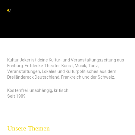
Kultur Joker ist deine Kultur- und Veranstaltungszeitung aus
Freiburg. Entdecke Theater, Kunst, Musik, Tanz,
Veranstaltungen, Lokales und Kulturpolitisches aus dem
Dreiländereck Deutschland, Frankreich und der Schweiz.
Kostenfrei, unabhängig, kritisch.
Seit 1989.
Unsere Themen