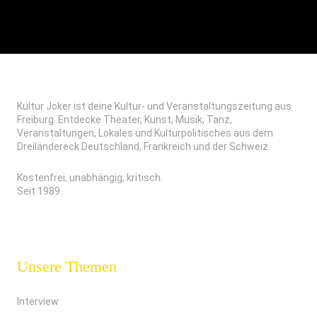
Kultur Joker ist deine Kultur- und Veranstaltungszeitung aus
Freiburg. Entdecke Theater, Kunst, Musik, Tanz,
Veranstaltungen, Lokales und Kulturpolitisches aus dem
Dreiländereck Deutschland, Frankreich und der Schweiz.
Kostenfrei, unabhängig, kritisch.
Seit 1989.
Unsere Themen
Interview