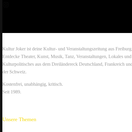
Instagram
Kultur Joker ist deine Kultur- und Veranstaltungszeitung aus Freiburg
Entdecke Theater, Kunst, Musik, Tanz, Veranstaltungen, Lokales und
Kulturpolitisches aus dem Dreiländereck Deutschland, Frankreich un
der Schweiz.
Kostenfrei, unabhängig, kritisch.
Seit 1989.
Unsere Themen