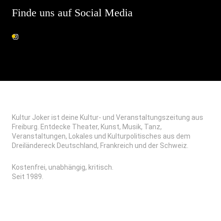
Finde uns auf Social Media
Kultur Joker ist deine Kultur- und Veranstaltungszeitung aus
Freiburg. Entdecke Theater, Kunst, Musik, Tanz,
Veranstaltungen, Lokales und Kulturpolitisches aus dem
Dreiländereck Deutschland, Frankreich und der Schweiz.
Kostenfrei, unabhängig, kritisch.
Seit 1989.