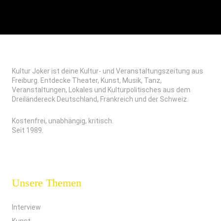
Kultur Joker ist deine Kultur- und Veranstaltungszeitung aus
Freiburg. Entdecke Theater, Kunst, Musik, Tanz,
Veranstaltungen, Lokales und Kulturpolitisches aus dem
Dreiländereck Deutschland, Frankreich und der Schweiz.
Kostenfrei, unabhängig, kritisch.
Seit 1989.
Unsere Themen
Interview