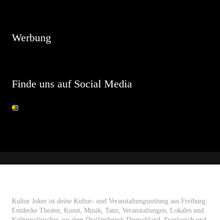
Es sind keine anstehenden Veranstaltungen vorhanden.
Werbung
Finde uns auf Social Media
Kultur Joker ist deine Kultur- und Veranstaltungszeitung aus Freiburg.
Entdecke Theater, Kunst, Musik, Tanz, Veranstaltungen, Lokales und
Kulturpolitisches aus dem Dreiländereck Deutschland, Frankreich und